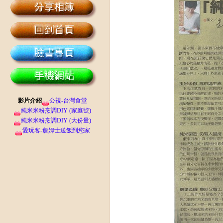
影片介紹
公視-台灣食堂
純米米粉烹調DIY (家庭號)
純米米粉烹調DIY (大份量)
愛玩客-詹姆士送飯到您家