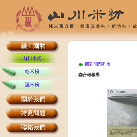
山川米粉
回到問題列表
乾米粉
聯合報報導
濕米粉