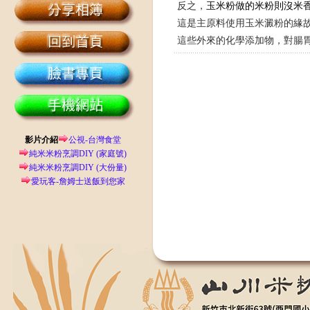
反之，
玉米粉做的米粉則沒米
這是主原料使用玉米澱粉的緣
這些外來的化學添加物，對腸
影片介紹
公視-台灣食堂
純米米粉烹調DIY (家庭號)
純米米粉烹調DIY (大份量)
愛玩客-詹姆士送飯到您家