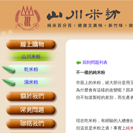
山川米粉
回到問題列表
乾米粉
不一樣的純米粉
濕米粉
市面上的米粉，絕大部分是用
為什麼會有這樣的改變呢？因
但不知道製程的差別，而生產
現在吃米粉，有經驗的人總會
但這豈是米粉之過！事實上
純