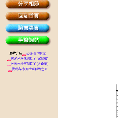
影片介紹
公視-台灣食堂
純米米粉烹調DIY (家庭號)
純米米粉烹調DIY (大份量)
愛玩客-詹姆士送飯到您家