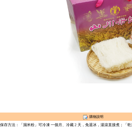
購物說明
●保存方法：「濕米粉」可冷凍 一個月、冷藏 2 天，免退冰，湯滾直接煮；「