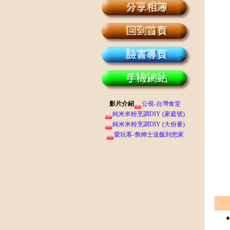
影片介紹
公視-台灣食堂
純米米粉烹調DIY (家庭號)
純米米粉烹調DIY (大份量)
愛玩客-詹姆士送飯到您家